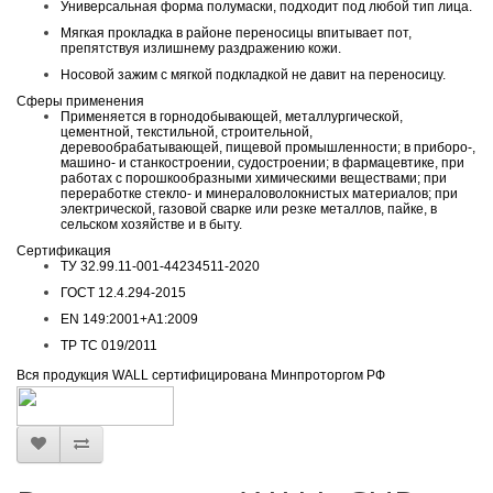
Универсальная форма полумаски, подходит под любой тип лица.
Мягкая прокладка в районе переносицы впитывает пот,
препятствуя излишнему раздражению кожи.
Носовой зажим с мягкой подкладкой не давит на переносицу.
Сферы применения
Применяется в горнодобывающей, металлургической,
цементной, текстильной, строительной,
деревообрабатывающей, пищевой промышленности; в приборо-,
машино- и станкостроении, судостроении; в фармацевтике, при
работах с порошкообразными химическими веществами; при
переработке стекло- и минераловолокнистых материалов; при
электрической, газовой сварке или резке металлов, пайке, в
сельском хозяйстве и в быту.
Сертификация
ТУ 32.99.11-001-44234511-2020
ГОСТ 12.4.294-2015
EN 149:2001+А1:2009
ТР ТС 019/2011
Вся продукция WALL сертифицирована Минпроторгом РФ