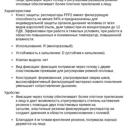
лица, фиксация через голову и регулировка размеров ремней
оголовья обеспечивает более плотное прилегание к лицу.
Характеристики
Класс защиты: респираторы FFP2 имеют фильтрующую
способность не менее 94% и предназначены для
индивидуальной защиты органов дыхания человека от всех
видов аэрозолей (пыль, дым туман) при их концентрации до 12
ПДК. Эффективен при работе в тяжелых условиях, при работе в
областях повышенных и пониженных температур, повышенной
влажности.
Использование: R (многоразовый).
Устойчивость к запылению: D (устойчив к запылению).
Клапан выдоха: нет
Вид фиксации: фиксация полумаски через голову с двумя
пластиковыми пряжками для регулировки ремней оголовья.
Конструкция: формованная, ультразвуковая сварка швов,
высокоэффективный фильтрующий материал нового поколения
уменьшает сопротивление дыханию.
Удобство
Фиксация через голову обеспечивает более плотное прилегание
к лицу и дает возможность отрегулировать степень натяжения
резинок с помощью двух пластиковых пряжек на
затылке, эластичные резинки фиксирующие респиратор не
создают давления в области соприкосновения с головой.
Благодаря 4-м точкам крепления резинок, полумаска хорошо
держится на лице.