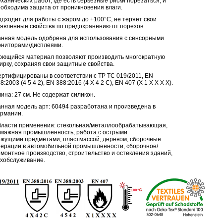
ханических работ, где есть серьезные риски порезаться, и
обходима защита от проникновения влаги.
дходит для работы с жаром до +100°C, не теряет свои
явленные свойства по предохранению от порезов.
нная модель одобрена для использования с сенсорными
ниторами/дисплеями.
ющийся материал позволяют производить многократную
ирку, сохраняя свои защитные свойства.
ртифицированы в соответствии с ТР ТС 019/2011, EN
8:2003 (4 5 4 2), EN 388:2016 (4 X 4 2 C), EN 407 (X 1 X X X X).
ина: 27 см. Не содержат силикон.
нная модель арт: 60494 разработана и произведена в
ермании.
ласти применения: стекольная/металлообрабатывающая,
мажная промышленность, работа с острыми
жущими предметами, пластмассой, деревом, сборочные
ерации в автомобильной промышленности, сборочное/
монтное производство, строительство и остекления зданий,
хобслуживание.