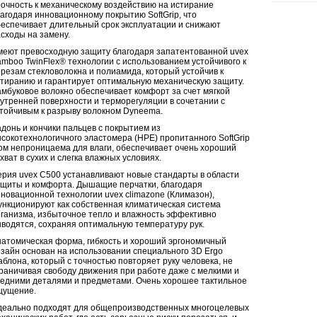
очность к механическому воздействию на истирание
агодаря инновационному покрытию SoftGrip, что
еспечивает длительный срок эксплуатации и снижают
сходы на замену.
еют превосходную защиту благодаря запатентованной uvex
mboo TwinFlex® технологии с использованием устойчивого к
резам стекловолокна и полиамида, который устойчив к
тиранию и гарантирует оптимальную механическую защиту.
мбуковое волокно обеспечивает комфорт за счет мягкой
утренней поверхности и терморегуляции в сочетании с
тойчивым к разрыву волокном Dyneema.
донь и кончики пальцев с покрытием из
сокотехнологичного эластомера (HPE) пропитанного SoftGrip
м непроницаема для влаги, обеспечивает очень хороший
хват в сухих и слегка влажных условиях.
рия uvex C500 устанавливают новые стандарты в области
щиты и комфорта. Дышащие перчатки, благодаря
новационной технологии uvex climazone (Климазон),
нкционируют как собственная климатическая система
ганизма, избыточное тепло и влажность эффективно
водятся, сохраняя оптимальную температуру рук.
атомическая форма, гибкость и хороший эргономичный
зайн основан на использовании специального 3D Ergo
блона, который с точностью повторяет руку человека, не
раничивая свободу движения при работе даже с мелкими и
едними деталями и предметами. Очень хорошее тактильное
щущение.
еально подходят для общепроизводственных многоцелевых