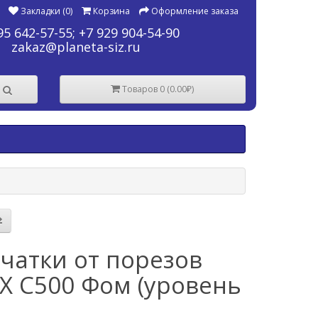
Закладки (0)
Корзина
Оформление заказа
95 642-57-55
;
+7 929 904-54-90
zakaz@planeta-siz.ru
Товаров 0 (0.00₽)
чатки от порезов
X С500 Фом (уровень