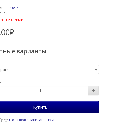
итель:
UVEX
60494
Нет в наличии
.00₽
упные варианты
о
Купить
0 отзывов
/
Написать отзыв