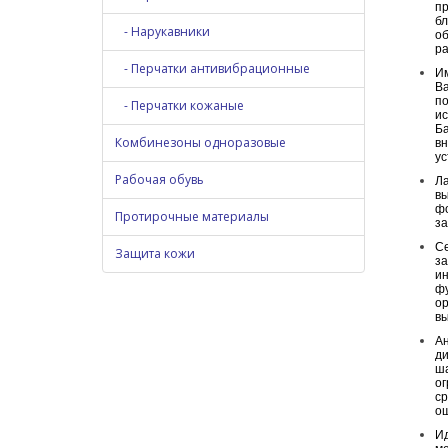
пр
бл
- Нарукавники
об
ра
- Перчатки антивибрационные
Им
Ba
по
- Перчатки кожаные
ис
Ба
Комбинезоны одноразовые
вн
ус
Рабочая обувь
Ла
вы
фо
Протирочные материалы
за
Се
Защита кожи
за
ин
фу
ор
вы
Ан
ди
ша
ог
ср
о
Ид