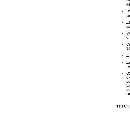
ме
не
По
за
Да
мо
Мо
ст
Се
38
Дл
Да
Г
Об
бу
ре
оп
ре
те