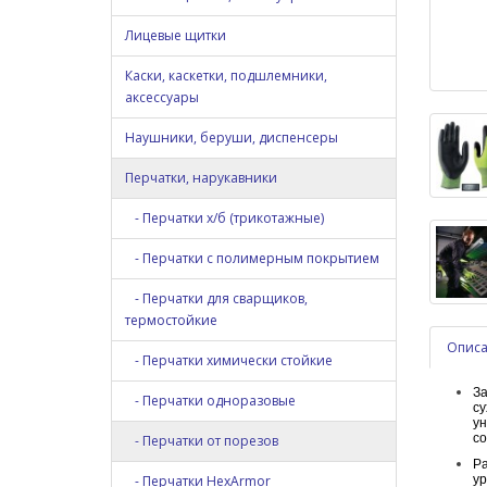
Лицевые щитки
Каски, каскетки, подшлемники,
аксессуары
Наушники, беруши, диспенсеры
Перчатки, нарукавники
- Перчатки х/б (трикотажные)
- Перчатки с полимерным покрытием
- Перчатки для сварщиков,
термостойкие
Опис
- Перчатки химически стойкие
За
- Перчатки одноразовые
су
ун
со
- Перчатки от порезов
Ра
- Перчатки HexArmor
ур