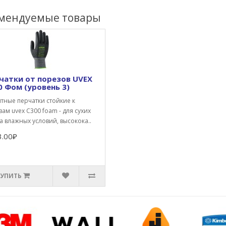
мендуемые товары
чатки от порезов UVEX
0 Фом (уровень 3)
тные перчатки стойкие к
ам uvex С300 foam - для сухих
а влажных условий, высокока..
3.00₽
КУПИТЬ