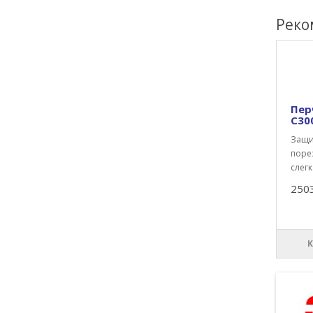
Реко
Пер
С30
Защи
порез
слегк
250